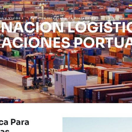
ón y Visión
Política Integral y de Protección
Servicios
NACION LOGISTI
ACIONES PORTU
ca Para
ias