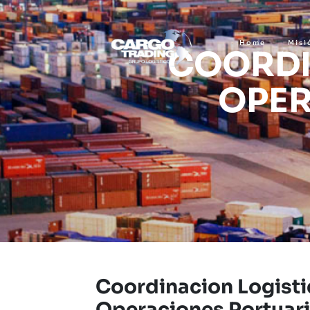
Home
Misi
COORDI
OPER
Coordinacion Logisti
Operaciones Portuar