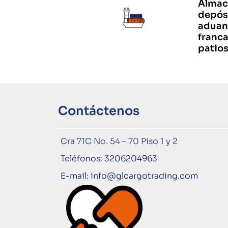
Almac
depós
aduan
franca
patios
Contáctenos
Cra 71C No. 54 – 70 Piso 1 y 2
Teléfonos: 3206204963
E-mail: info@glcargotrading.com